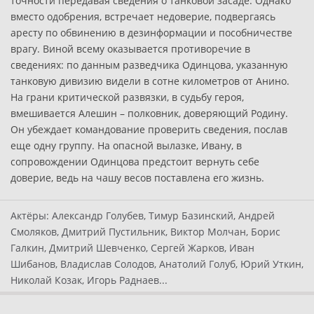
точности передавая сведения о танковой засаде. Однако
вместо одобрения, встречает недоверие, подвергаясь
аресту по обвинению в дезинформации и пособничестве
врагу. Виной всему оказывается противоречие в
сведениях: по данным разведчика Одинцова, указанную
танковую дивизию видели в сотне километров от Анино.
На грани критической развязки, в судьбу героя,
вмешивается Алешин – полковник, доверяющий Родину.
Он убеждает командование проверить сведения, послав
еще одну группу. На опасной вылазке, Ивану, в
сопровождении Одинцова предстоит вернуть себе
доверие, ведь на чашу весов поставлена его жизнь.
Актёры:
Александр Голубев, Тимур Базинский, Андрей
Смоляков, Дмитрий Пустильник, Виктор Молчан, Борис
Галкин, Дмитрий Шевченко, Сергей Жарков, Иван
Шибанов, Владислав Солодов, Анатолий Голуб, Юрий Уткин,
Николай Козак, Игорь Раднаев...