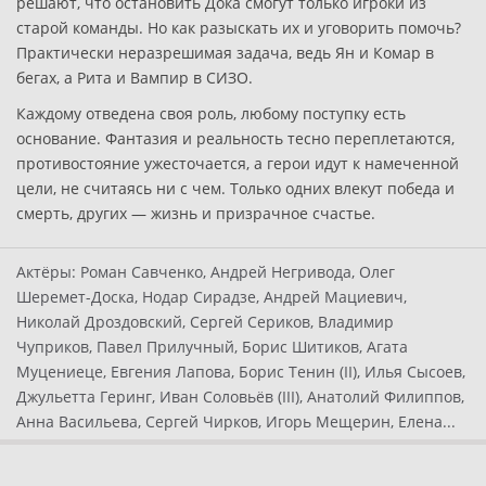
решают, что остановить Дока смогут только игроки из
старой команды. Но как разыскать их и уговорить помочь?
Практически неразрешимая задача, ведь Ян и Комар в
бегах, а Рита и Вампир в СИЗО.
Каждому отведена своя роль, любому поступку есть
основание. Фантазия и реальность тесно переплетаются,
противостояние ужесточается, а герои идут к намеченной
цели, не считаясь ни с чем. Только одних влекут победа и
смерть, других — жизнь и призрачное счастье.
Актёры:
Роман Савченко, Андрей Негривода, Олег
Шеремет-Доска, Нодар Сирадзе, Андрей Мациевич,
Николай Дроздовский, Сергей Сериков, Владимир
Чуприков, Павел Прилучный, Борис Шитиков, Агата
Муцениеце, Евгения Лапова, Борис Тенин (II), Илья Сысоев,
Джульетта Геринг, Иван Соловьёв (III), Анатолий Филиппов,
Анна Васильева, Сергей Чирков, Игорь Мещерин, Елена...