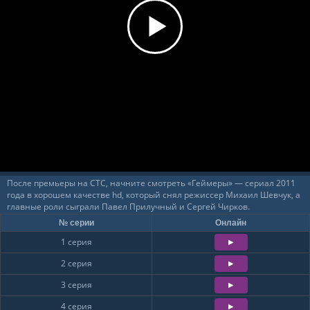
После премьеры на СТС, начните смотреть «Геймеры» — сериал 2011
года в хорошем качестве hd, который снял режиссер Михаил Шевчук, а
главные роли сыграли Павел Прилучный и Сергей Чирков.
№ серии
Онлайн
1 серия
2 серия
3 серия
4 серия