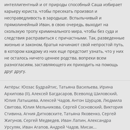
интеллигентный и от природы способный Саша избирает
карьеру юриста, чтобы пресекать произвол и
несправедливость в зародыше. Вспыльчивый и
прямолинейный Иван, в свою очередь, выходит на
скользкую тропу криминального мира, чтобы без суда и
следствия расправиться с причастными. Так, разведенные
жизнью и законом, братья начинают свой непростой путь,
в котором каждому из них еще предстоит узнать, что у них
не осталось ничего ценнее родства, вопреки всем
разногласиям, заставляющего их приходить на помощь
друг другу.
Актёры:
Юозас Будрайтис, Татьяна Васильева, Ирина
Архипова (II), Алексей Багдасаров, Всеволод Шиловский,
Юлия Латышева, Алексей Чадов, Антон Шурцов, Людмила
Свитова, Юлия Мельникова, Сергей Сосновский, Виктория
Стивина, Агния Дитковските, Татьяна Яковенко, Сергей
Жигунов, Сергей Медведев, Иван Лапин, Александра
Урсуляк, Иван Агапов, Андрей Чадов, Мисак...