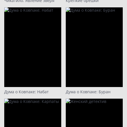
Чикатило. Явление зверя
Крепкие орешки
Дума о Ковпаке: Набат
Дума о Ковпаке: Буран