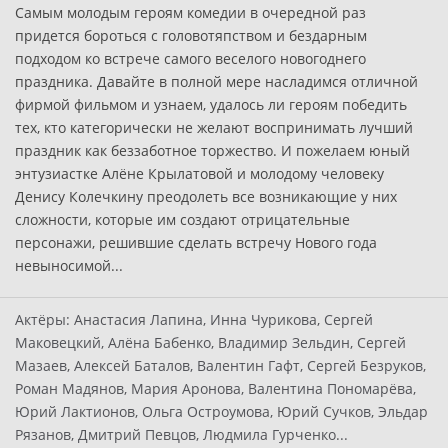
Самым молодым героям комедии в очередной раз
придется бороться с головотяпством и бездарным
подходом ко встрече самого веселого новогоднего
праздника. Давайте в полной мере насладимся отличной
фирмой фильмом и узнаем, удалось ли героям победить
тех, кто категорически не желают воспринимать лучший
праздник как беззаботное торжество. И пожелаем юный
энтузиастке Алёне Крылатовой и молодому человеку
Денису Колечкину преодолеть все возникающие у них
сложности, которые им создают отрицательные
персонажи, решившие сделать встречу Нового года
невыносимой...
Актёры:
Анастасия Лапина, Инна Чурикова, Сергей
Маковецкий, Алёна Бабенко, Владимир Зельдин, Сергей
Мазаев, Алексей Баталов, Валентин Гафт, Сергей Безруков,
Роман Мадянов, Мария Аронова, Валентина Пономарёва,
Юрий Лактионов, Ольга Остроумова, Юрий Сучков, Эльдар
Рязанов, Дмитрий Певцов, Людмила Гурченко...