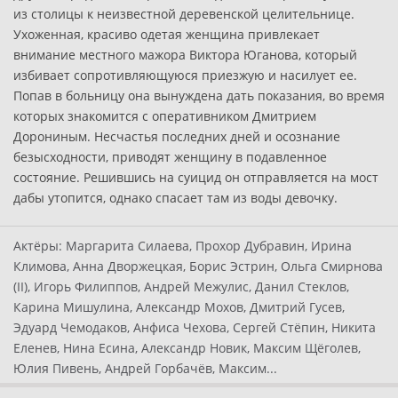
из столицы к неизвестной деревенской целительнице.
Ухоженная, красиво одетая женщина привлекает
внимание местного мажора Виктора Юганова, который
избивает сопротивляющуюся приезжую и насилует ее.
Попав в больницу она вынуждена дать показания, во время
которых знакомится с оперативником Дмитрием
Дорониным. Несчастья последних дней и осознание
безысходности, приводят женщину в подавленное
состояние. Решившись на суицид он отправляется на мост
дабы утопится, однако спасает там из воды девочку.
Актёры:
Маргарита Силаева, Прохор Дубравин, Ирина
Климова, Анна Дворжецкая, Борис Эстрин, Ольга Смирнова
(II), Игорь Филиппов, Андрей Межулис, Данил Стеклов,
Карина Мишулина, Александр Мохов, Дмитрий Гусев,
Эдуард Чемодаков, Анфиса Чехова, Сергей Стёпин, Никита
Еленев, Нина Есина, Александр Новик, Максим Щёголев,
Юлия Пивень, Андрей Горбачёв, Максим...