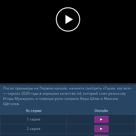
После премьеры на Первом канале, начните смотреть «Такая, как все»
— сериал 2020 года в хорошем качестве hd, который снял режиссер
Игорь Мужжухин, а главные роли сыграли Вера Шпак и Максим
Щёголев.
№ серии
Онлайн
1 серия
2 серия