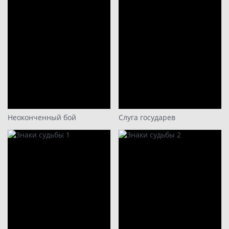
Неоконченный бой
Слуга государев