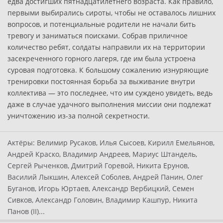
едва достигших пятнадцатилетнего возраста. Как правило,
первыми выбирались сироты, чтобы не оставалось лишних
вопросов, и потенциальные родители не начали бить
тревогу и заниматься поисками. Собрав приличное
количество ребят, солдаты направили их на территории
засекреченного горного лагеря, где им была устроена
суровая подготовка. К большому сожалению изнуряющие
тренировки постоянная борьба за выживание внутри
коллектива — это последнее, что им суждено увидеть, ведь
даже в случае удачного выполнения миссии они подлежат
уничтожению из-за полной секретности.
Актёры:
Велимир Русаков, Илья Сысоев, Кирилл Емельянов,
Андрей Краско, Владимир Андреев, Мариус Штандель,
Сергей Рыченков, Дмитрий Горевой, Никита Ерунов,
Василий Лыкшин, Алексей Соболев, Андрей Панин, Олег
Буганов, Игорь Юртаев, Александр Вербицкий, Семен
Сивков, Александр Головин, Владимир Кашпур, Никита
Панов (II)...