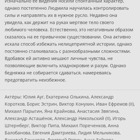
Изначально ее видения носили спонтанный характер,
однако постепенно Людмила научилась контролировать
силы и направлять их в нужное русло. Недавно она
увидела, как держит на руках мертвое тело своего
любимого человека. Естественно, это негативным образом
сказалось на ее привычном существовании. Она активно
искала способ избежать нелицеприятной истории, однако
постоянно сталкивалась с разнообразными сложностями.
Вдобавок ей активно мешают личные чувства, не
позволяющие включить хладнокровие и разум. Однако
бедняжка не собирается сдаваться, намереваясь
предотвратить неизбежное.
Актёры:
Юлия Ауг, Екатерина Олькина, Александр
Коротков, Борис Эстрин, Виктор Конухин, Иван Ефремов (II),
Михаил Парыгин, Яна Крайнова, Анастасия Звягина,
Александр Асташёнок, Александр Никольский (II), Игорь
Штернберг, Виктор Пипа, Михаил Пореченков, Анна
Балобанова, Евгения Дмитриева, Лидия Мельникова,
Василий Бочкарёв, Дмитрий Репин, Анна Зайкова,...