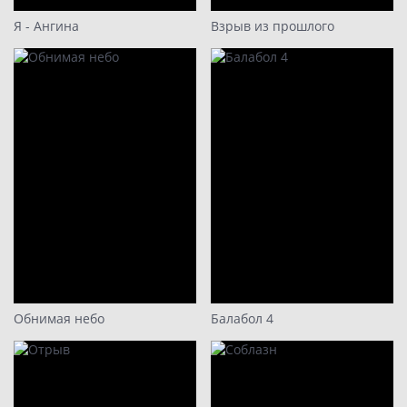
Я - Ангина
Взрыв из прошлого
Обнимая небо
Балабол 4