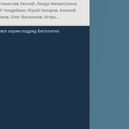
Станислав Лесной, Линда Нигматулина,
й Чиндяйкин, Юрий Назаров, Алексей
ов, Олег Васильков, Игорь...
 все серии подряд бесплатно