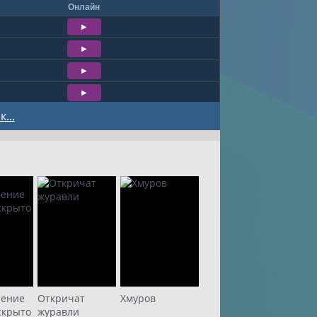
Онлайн
...
ление
Откричат
Хмуров
скрыто
журавли