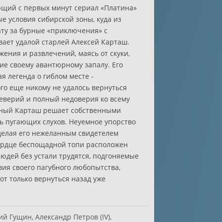
щий с первых минут сериал «Платина»
е условия сибирской зоны, куда из
ату за бурные «приключения» с
вает удалой старлей Алексей Карташ.
ния и развлечений, маясь от скуки,
ие своему авантюрному запалу. Его
я легенда о гиблом месте -
го еще никому не удалось вернуться
еверий и полный недоверия ко всему
ный Карташ решает собственными
ь пугающих слухов. Неуемное упорство
 делая его нежеланным свидетелем
ердце беспощадной топи расположен
людей без устали трудятся, подгоняемые
ия своего пагубного любопытства,
от только вернуться назад уже
й Гущин, Александр Петров (IV),