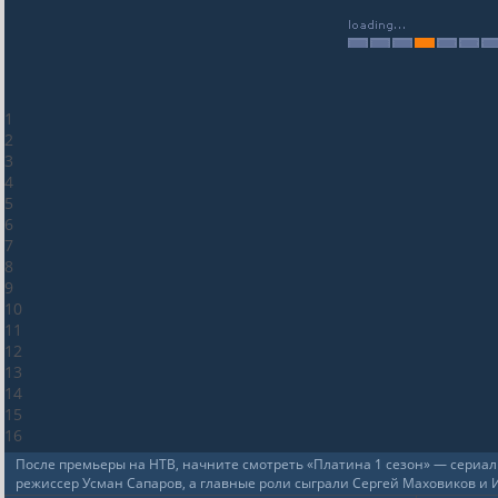
1
2
3
4
5
6
7
8
9
10
11
12
13
14
15
16
После премьеры на НТВ, начните смотреть «Платина 1 сезон» — сериал 
режиссер Усман Сапаров, а главные роли сыграли Сергей Маховиков и 