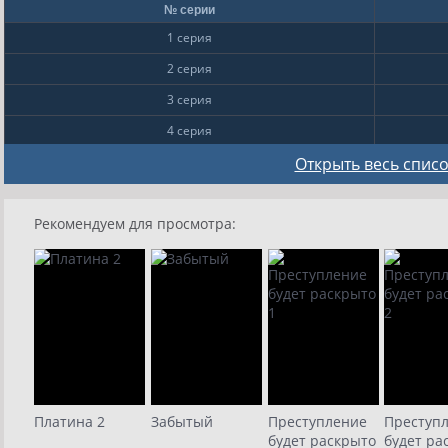
№ серии
1 серия
2 серия
3 серия
4 серия
5 серия
Открыть весь список
6 серия
Рекомендуем для просмотра:
7 серия
8 серия
9
10
11
12
13
Платина 2
Забытый
Преступление
Преступ
будет раскрыто
будет ра
14