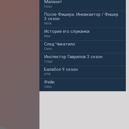
Малахит
Окко
После Фишера. Инквизитор / Фишер
3 сезон
Wink
История его служанки
Иви
След Чикатило
Окко
Инспектор Гаврилов 3 сезон
Старт
Балабол 9 сезон
НТВ
Фейк
Okko