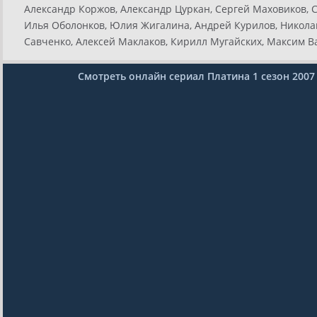
Александр Коржов, Александр Цуркан, Сергей Маховиков, 
Илья Оболонков, Юлия Жигалина, Андрей Курилов, Никола
Савченко, Алексей Маклаков, Кирилл Мугайских, Максим Важ
Смотреть онлайн сериал Платина 1 сезон 2007