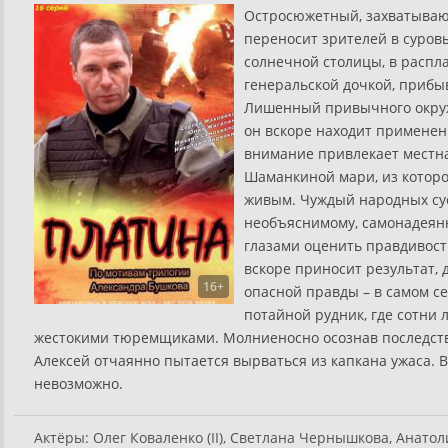
Остросюжетный, захватываю
переносит зрителей в суровы
солнечной столицы, в распл
генеральской дочкой, прибы
Лишенный привычного окруже
он вскоре находит применен
внимание привлекает местна
Шаманкиной мари, из которо
живым. Чуждый народных су
необъяснимому, самонадеян
глазами оценить правдивост
вскоре приносит результат,
16+
опасной правды – в самом с
потайной рудник, где сотни 
жестокими тюремщиками. Молниеносно осознав последств
Алексей отчаянно пытается вырваться из капкана ужаса. В
невозможно.
Актёры:
Олег Коваленко (II), Светлана Чернышкова, Анатоли