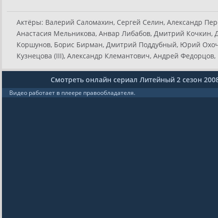
Актёры:
Валерий Саломахин, Сергей Селин, Александр Пере
Анастасия Мельникова, Анвар Либабов, Дмитрий Кочкин,
Коршунов, Борис Бирман, Дмитрий Поддубный, Юрий Охочи
Кузнецова (III), Александр Клемантович, Андрей Федорцов,
Смотреть онлайн сериал Литейный 2 сезон 200
Видео работает в плеере правообладателя.