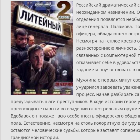
Российский драматический с
неожиданном назначении. О
отделения появляется необ
лице генерала Шаламова. По
офицера, обладающего остр
Несмотря на теплое кресло о
разностороннюю личность. О
связанных с компьютерной т
отказывает себе в удовольс
задание и поучаствовать в п
Мужчина с первых минут св
умудрился завоевать уважен
процесс, начав разбирать с
предугадывать шаги преступников. В ходе истории герой
превосходные навыки во владении огнестрельным оружием
Вдобавок он покажет всю особенность офицерского общен
пола. Естественно, несмотря на столь колоритную фигуру
остаются человеческие судьбы, которые заставят сопереж
грандиозной истории.