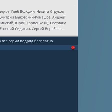
дков, Глеб Володин, Никита Струков,
 Дмитрий Быковский-Ромашов, Андрей
нский, Юрий Карпенко (II), Светлана
 Евгений Сидихин, Сергей Воробьёв...
8 все серии подряд бесплатно