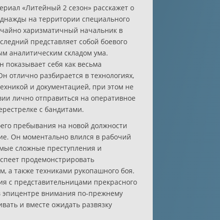
ериал «Литейный 2 сезон» расскажет о
днажды на территории специального
ычайно харизматичный начальник в
следний представляет собой боевого
ым аналитическим складом ума.
н показывает себя как весьма
н отлично разбирается в технологиях,
ехникой и документацией, при этом не
твии лично отправиться на оперативное
ерестрелке с бандитами.
оего пребывания на новой должности
ие. Он моментально влился в рабочий
амые сложные преступления и
 успеет продемонстрировать
, а также техниками рукопашного боя.
ия с представительницами прекрасного
 в эпицентре внимания по-прежнему
ивать и вместе ожидать развязку