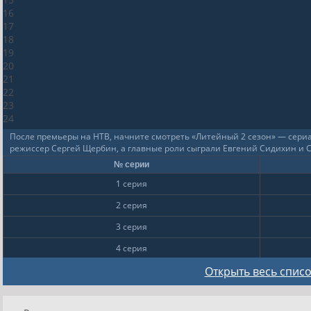
16
17
18
19
20
21
22
23
24
После премьеры на НТВ, начните смотреть «Литейный 2 сезон» — сериал
режиссер Сергей Щербин, а главные роли сыграли Евгений Сидихин и С
№ серии
1 серия
2 серия
3 серия
4 серия
5 серия
Открыть весь список
6 серия