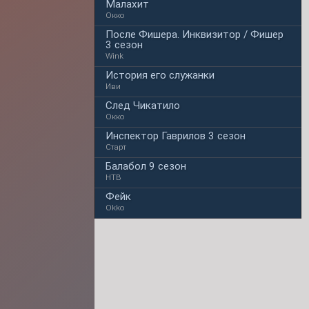
Малахит
Окко
После Фишера. Инквизитор / Фишер
3 сезон
Wink
История его служанки
Иви
След Чикатило
Окко
Инспектор Гаврилов 3 сезон
Старт
Балабол 9 сезон
НТВ
Фейк
Okko