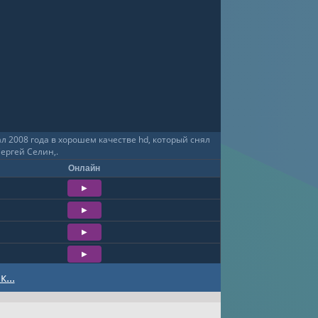
 2008 года в хорошем качестве hd, который снял
ергей Селин,.
Онлайн
...