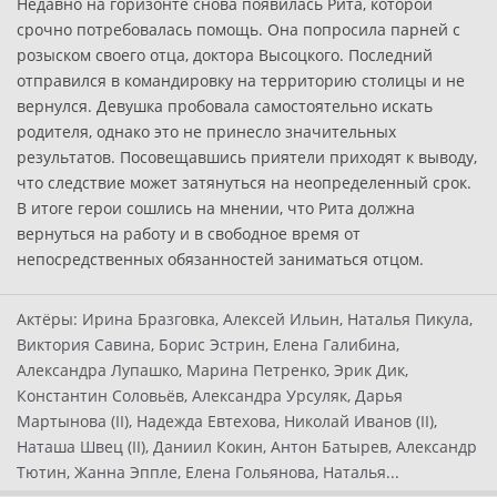
Недавно на горизонте снова появилась Рита, которой
срочно потребовалась помощь. Она попросила парней с
розыском своего отца, доктора Высоцкого. Последний
отправился в командировку на территорию столицы и не
вернулся. Девушка пробовала самостоятельно искать
родителя, однако это не принесло значительных
результатов. Посовещавшись приятели приходят к выводу,
что следствие может затянуться на неопределенный срок.
В итоге герои сошлись на мнении, что Рита должна
вернуться на работу и в свободное время от
непосредственных обязанностей заниматься отцом.
Актёры:
Ирина Бразговка, Алексей Ильин, Наталья Пикула,
Виктория Савина, Борис Эстрин, Елена Галибина,
Александра Лупашко, Марина Петренко, Эрик Дик,
Константин Соловьёв, Александра Урсуляк, Дарья
Мартынова (II), Надежда Евтехова, Николай Иванов (II),
Наташа Швец (II), Даниил Кокин, Антон Батырев, Александр
Тютин, Жанна Эппле, Елена Гольянова, Наталья...